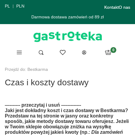
PL
PLN
Kontakt
O nas
Darmowa dostawa zamówień od 89 zł
Produkty w ko
Menu
Ulubione
Otwórz wyszukiwarkę
Szukaj
Koszyk
Zaloguj się
Przejdź do:
Bestkarma
Czas i koszty dostawy
—------- przeczytaj i usuń —----------
Jaki jest dokładny koszt i czas dostawy w Bestkarma?
Przedstaw na tej stronie w jasny oraz konkretny
sposób, jakie metody dostawy towaru oferujesz. Jeżeli
w Twoim sklepie obowiązuje zniżka na wysyłkę
produktów powyżej jakieś kwoty (np.:
Dla zamówień