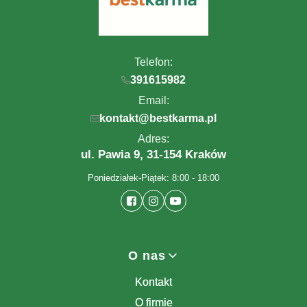
Telefon:
391615982
Email:
kontakt@bestkarma.pl
Adres:
ul. Pawia 9, 31-154 Kraków
Poniedziałek-Piątek: 8:00 - 18:00
Linki w stopce
O nas
Kontakt
O firmie