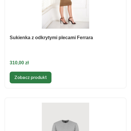
Sukienka z odkrytymi plecami Ferrara
Cena
310,00 zł
Zobacz produkt