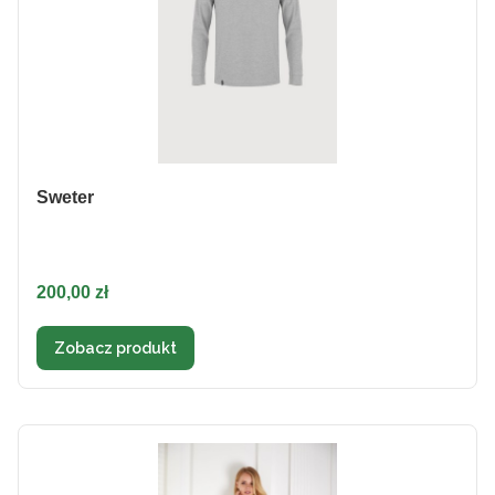
Sweter
Cena
200,00 zł
Zobacz produkt