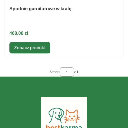
Spodnie garniturowe w kratę
Cena
460,00 zł
Zobacz produkt
Strona
z 1