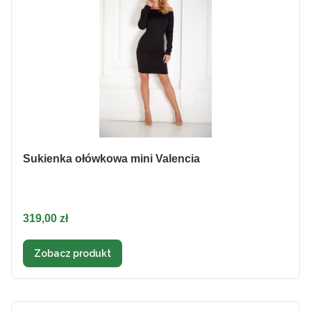
Sukienka ołówkowa mini Valencia
Cena
319,00 zł
Zobacz produkt