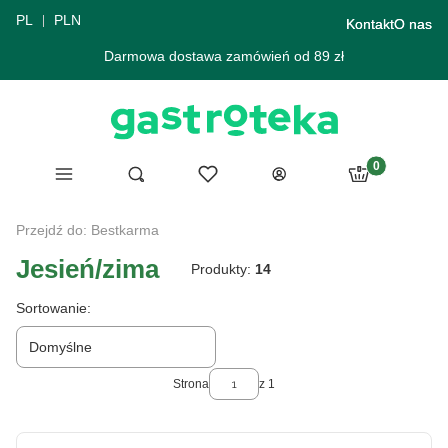
PL
PLN
Kontakt
O nas
Darmowa dostawa zamówień od 89 zł
Produkty w ko
Menu
Ulubione
Otwórz wyszukiwarkę
Szukaj
Koszyk
Zaloguj się
Przejdź do:
Bestkarma
Jesień/zima
Produkty:
14
Lista produktów
Sortowanie:
Domyślne
Strona
z 1