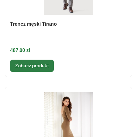
Trencz męski Tirano
Cena
487,00 zł
Zobacz produkt