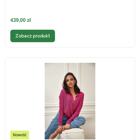
Cena
439,00 zł
Zobacz produkt
Nowość