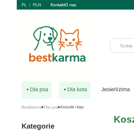
PL
PLN
Kontakt
O nas
Dla psa
Dla kota
Jesień/zima
Bestkarma
Dla psa
Koszulki i topy
Kosz
Kategorie