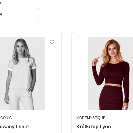
produktów
e:
ne
ENT
PRODUCENT
EICONIC
MODEMYSTIQUE
wany t-shirt
Krótki top Lyon