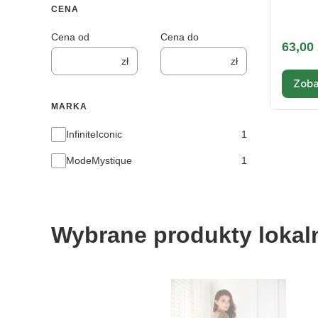
CENA
Cena od
Cena do
Cena 
63,00 
zł
zł
Zoba
MARKA
Marka
InfiniteIconic
1
ModeMystique
1
Wybrane produkty lokal