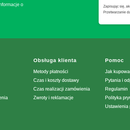
nformacje o
Zapisując się, a
Przetwarzanie d
e
Obsługa klienta
Pomoc
Metody płatności
Jak kupowa
Czas i koszty dostawy
Pytania i o
Czas realizacji zamówienia
Regulamin
enia
Zwroty i reklamacje
Polityka pr
Ustawienia 