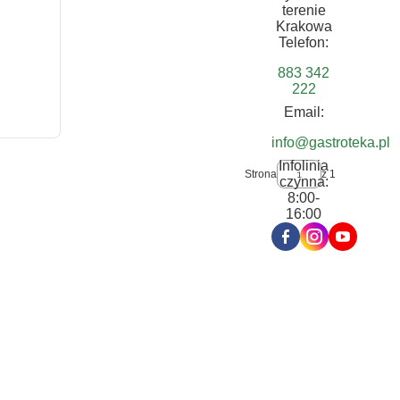
terenie
Krakowa
Telefon:
883 342
222
Email:
info@gastroteka.pl
Infolinia
Strona
z 1
czynna:
8:00-
16:00