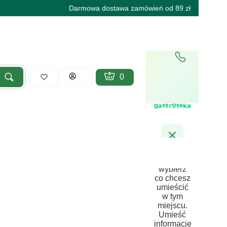
Darmowa dostawa zamówień od 89 zł
Produkty w koszyku: 0. Zobacz sz
Koszyk
Zaloguj się
Szukaj
yść
Zamów
szablon i
wybierz
co chcesz
umieścić
w tym
miejscu.
Umieść
informację