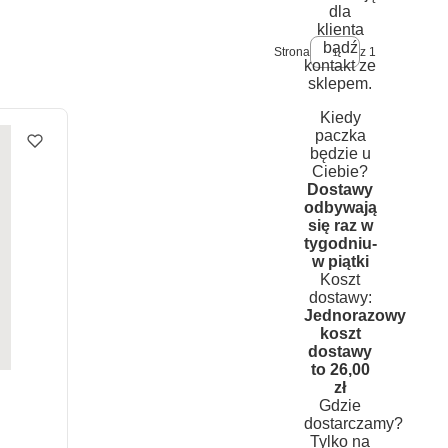
dla
klienta
bądź
Strona
z 1
kontakt ze
sklepem.
Kiedy
paczka
będzie u
Ciebie?
Dostawy
odbywają
się raz w
tygodniu-
w piątki
Koszt
dostawy:
Jednorazowy
koszt
dostawy
to 26,00
zł
Gdzie
dostarczamy?
Tylko na