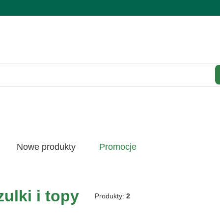
Wycz
Nowe produkty
Promocje
ulki i topy
Produkty:
2