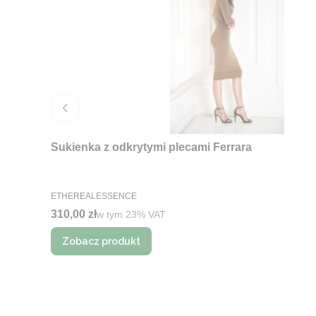
Sukienka z odkrytymi plecami Ferrara
PRODUCENT
ETHEREALESSENCE
Cena brutto
310,00 zł
w tym %s VAT
w tym
23%
VAT
Zobacz produkt