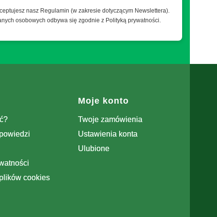
kceptujesz nasz Regulamin (w zakresie dotyczącym Newslettera).
anych osobowych odbywa się zgodnie z Polityką prywatności.
Moje konto
ć?
Twoje zamówienia
dpowiedzi
Ustawienia konta
Ulubione
ywatności
plików cookies