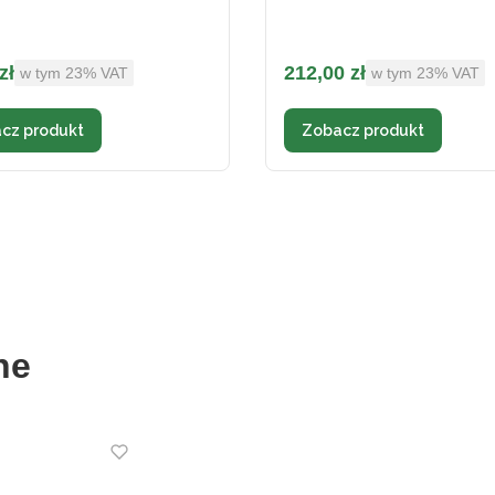
brutto
Cena brutto
zł
212,00 zł
w tym %s VAT
w tym %s VAT
w tym
23%
VAT
w tym
23%
VAT
cz produkt
Zobacz produkt
ne