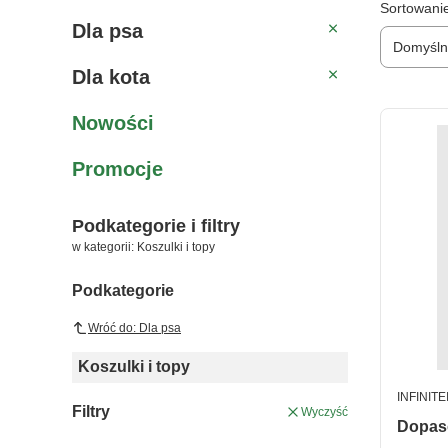
Lista 
Sortowani
Dla psa
Dla psa
Domyśl
Dla kota
Dla kota
Nowości
Promocje
Podkategorie i filtry
w kategorii: Koszulki i topy
Podkategorie
Wróć do: Dla psa
Koszulki i topy
PRODUC
INFINIT
Filtry
Wyczyść
Dopaso