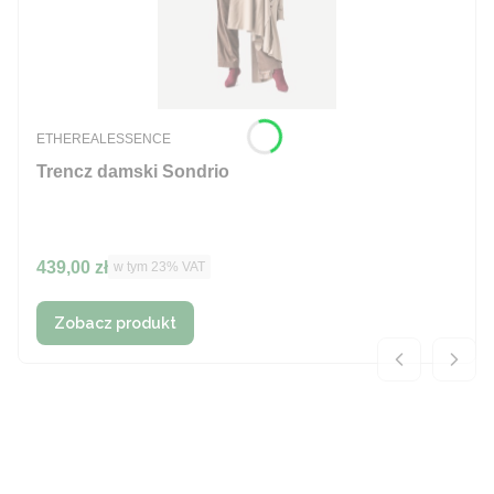
PRODUCENT
ETHEREALESSENCE
Trencz damski Sondrio
Cena brutto
439,00 zł
w tym %s VAT
w tym
23%
VAT
Zobacz produkt