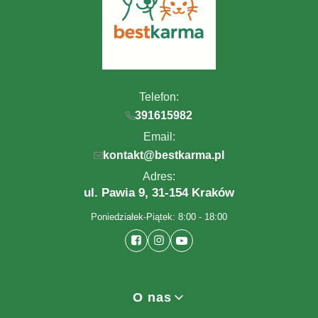
Telefon:
391615982
Email:
kontakt@bestkarma.pl
Adres:
ul. Pawia 9, 31-154 Kraków
Poniedziałek-Piątek: 8:00 - 18:00
Linki w stopce
O nas