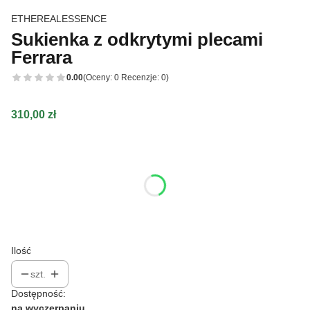
ETHEREALESSENCE
Sukienka z odkrytymi plecami
Ferrara
0.00
(Oceny: 0 Recenzje: 0)
Cena
310,00 zł
Wybierz wariant produktu:
Poszczególne warianty mogą różnić się ceną
*
Kolor
Pokaż wszystkie kolory
Ilość
szt.
Dostępność:
na wyczerpaniu