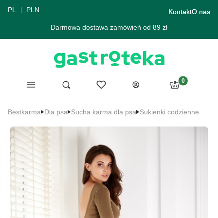
PL
PLN
Kontakt
O nas
Darmowa dostawa zamówień od 89 zł
Produkty w ko
Menu
Ulubione
Otwórz wyszukiwarkę
Szukaj
Koszyk
Zaloguj się
Bestkarma
Dla psa
Sucha karma dla psa
Sukienki codzienne